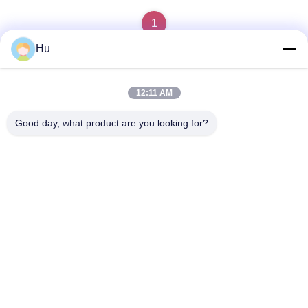
1
Hu
12:11 AM
ติดต่อเร็ว
Good day, what product are you looking for?
ที่อยู่
201 # ถนนฉางเฉิงเฉิงตูมณฑลเสฉวน
โทรศัพท์
86-28-62590080-8126
อีเมล
robb.hu@allygas.com