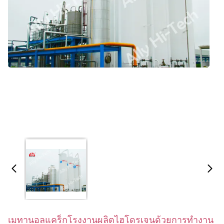
เมทานอลแคร็กโรงงานผลิตไฮโดรเจนด้วยการทำงาน