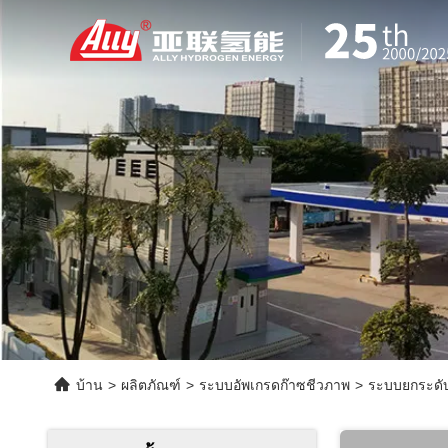
บ้าน
>
ผลิตภัณฑ์
>
ระบบอัพเกรดก๊าซชีวภาพ
>
ระบบยกระดับ