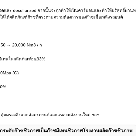
อัดและ desulfurized จากนั้นจะถูกทำให้เป็นคาร์บอนและทำให้บริสุทธิ์ผ่
ให้ได้ผลิตภัณฑ์ก๊าซที่ตรงตามความต้องการของก๊าซเชื้อเพลิงรถยนต์
: 50 ～ 20,000 Nm3 / h
งมีเทนในผลิตภัณฑ์: ≥93%
3.0Mpa (G)
≥90%
ารคุ้มครองสิ่งแวดล้อมรถยนต์และแหล่งพลังงานใหม่ ฯลฯ
กระดับก๊าซชีวภาพเป็นก๊าซมีเทนชีวภาพโรงงานผลิตก๊าซชีวภาพ