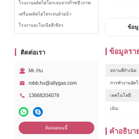
โรงงานผลิตไฮโดรเจนจากก๊าซชีวภาพ
เครื่องผลิตไฮโดรเจนด้วยน้ํา
โรงงานอะโมเนียสีเขียว
ข้อม
ข้อมูลรา
ติดต่อเรา
Mr. Hu
สถานที่กำเนิด:
robb.hu@allygas.com
การทำงานอัตโน
13668204078
เทคโนโลยี:
เน้น:
ติดต่อตอนนี้
คำอธิบาย