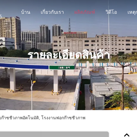
บ้าน
เกี่ยวกับเรา
ผลิตภัณฑ์
วิดีโอ
รายละเอียดสินค้า
ก๊าซชีวภาพอัตโนมัติ, โรงงานฟอกก๊าซชีวภาพ