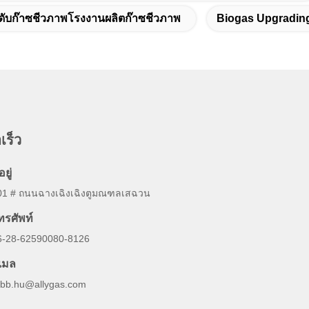
ับก๊าซชีวภาพโรงงานผลิตก๊าซชีวภาพ
Biogas Upgrading
เร็ว
อยู่
01 # ถนนฉางเฉิงเฉิงตูมณฑลเสฉวน
ทรศัพท์
6-28-62590080-8126
ีเมล
obb.hu@allygas.com