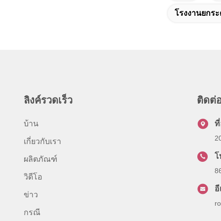
โรงงานยกระด
ลิงค์รวดเร็ว
ติดต่อ
บ้าน
ที่
2
เกี่ยวกับเรา
โ
ผลิตภัณฑ์
8
วิดีโอ
อ
ข่าว
r
กรณี